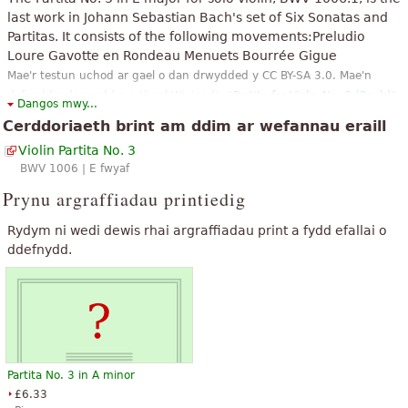
“
”
Lovely Bach darn yr wyf yn dysgu ar y mandolin
last work in Johann Sebastian Bach's set of Six Sonatas and
Partitas. It consists of the following movements:Preludio
“
”
Gallaf feirniadu yw bach ?
Loure Gavotte en Rondeau Menuets Bourrée Gigue
Mae'r testun uchod ar gael o dan drwydded y CC BY-SA 3.0. Mae'n
“
safle da iawn ar gyfer lawrlwytho
defnyddio deunydd o erthygl Wicipedia "
Partita for Violin No. 3 (Bach)
".
”
cerddoriaeth ddalen:)
Dangos mwy...
Cerddoriaeth brint am ddim ar wefannau eraill
“
”
gwych, yn cyffwrdd yr enaid a'r galon
Violin Partita No. 3
29 darn i gyd
BWV 1006 | E fwyaf
Prynu argraffiadau printiedig
Rydym ni wedi dewis rhai argraffiadau print a fydd efallai o
ddefnydd.
Partita No. 3 in A minor
£6.33