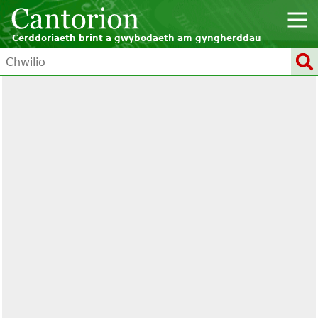
Cerddoriaeth brint a gwybodaeth am gyngherddau