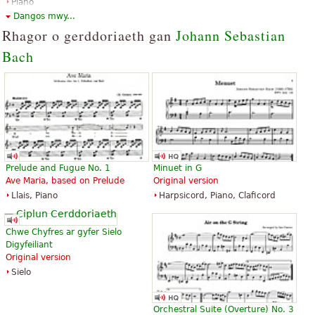
Piano
Edition Peters
Dangos mwy...
Rhagor o gerddoriaeth gan
Johann Sebastian
Bach
Prelude and Fugue No. 1
Minuet in G
Ave Maria, based on Prelude
Original version
Llais, Piano
Harpsicord, Piano, Claficord
Chwe Chyfres ar gyfer Sielo
Digyfeiliant
Original version
Sielo
Orchestral Suite (Overture) No. 3