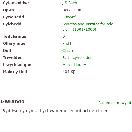
Cyfansoddwr
J S Bach
Opws
BWV 1006
Cyweiredd
E fwyaf
Cylchedd
Sonatas and partitas for solo
violin (1001–1006)
Tudalennau
9
Offerynnau
Ffidil
Dull
Classic
Trwydded
Parth cyhoeddus
Llwythiad gan
Music Library
Maint y ffeil
404
KB
Gwrando
Recordiad newydd
Byddwch y cyntaf i ychwanegu recordiad neu fideo.