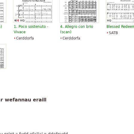
n)
1. Poco sostenuto -
4. Allegro con brio
Blessed Redee
Vivace
(scan)
SATB
Cerddorfa
Cerddorfa
)
r wefannau eraill
g
 print a fydd efallai o ddefnydd.