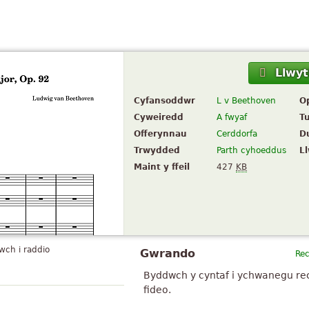
Llwyt
Cyfansoddwr
L v Beethoven
O
Cyweiredd
A fwyaf
T
Offerynnau
Cerddorfa
Du
Trwydded
Parth cyhoeddus
L
Maint y ffeil
427
KB
iwch i raddio
Gwrando
Re
Byddwch y cyntaf i ychwanegu re
fideo.