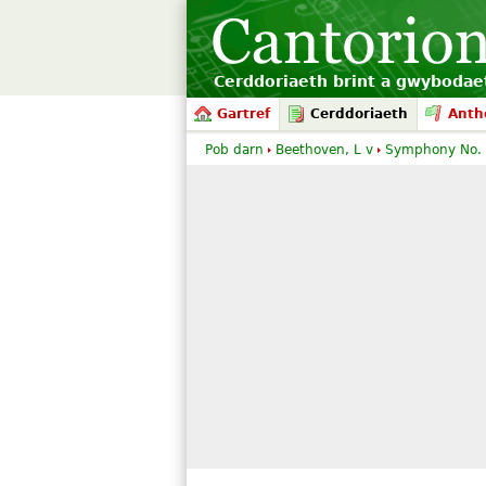
Cerddoriaeth brint a gwyboda
Gartref
Cerddoriaeth
Ant
Pob darn
Beethoven, L v
Symphony No.