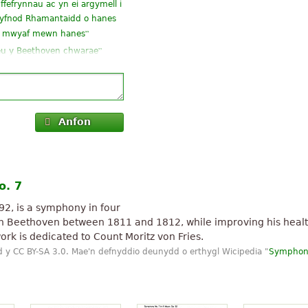
fefrynnau ac yn ei argymell i
 cyfnod Rhamantaidd o hanes
”
rdd mwyaf mewn hanes
”
reu y Beethoven chwarae
”
 hardd iawn fel hyn
”
ddoriaeth
”
Anfon
o. 7
92, is a symphony in four
Beethoven between 1811 and 1812, while improving his health
rk is dedicated to Count Moritz von Fries.
 y CC BY-SA 3.0. Mae'n defnyddio deunydd o erthygl Wicipedia "
Symphon