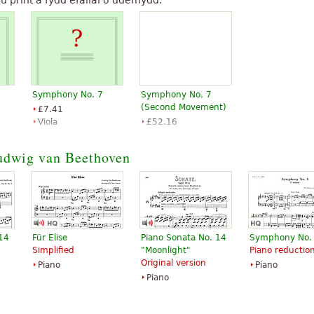
Symphony No. 7
Symphony No. 7
(Second Movement)
£7.41
Viola
£52.16
Baerenreiter
Concert band
Alfred Publishing
udwig van Beethoven
 14
Für Elise
Piano Sonata No. 14
Symphony No.
Simplified
"Moonlight"
Piano reductio
Original version
Piano
Piano
Piano