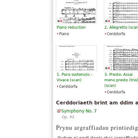
Piano reduction
2. Allegretto (sca
Piano
Cerddorfa
1. Poco sostenuto -
3. Presto: Assai
Vivace (scan)
meno presto (trio
(scan)
Cerddorfa
Cerddorfa
Cerddoriaeth brint am ddim a
Symphony No. 7
Op. 92
Prynu argraffiadau printiedi
Rydym ni wedi dewis rhai argraffiadau