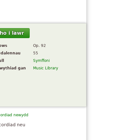
ho i lawr
pws
Op. 92
udalennau
55
ll
Symffoni
lwythiad gan
Music Library
cordiad newydd
cordiad neu