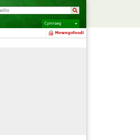
Cymraeg
Mewngofnodi