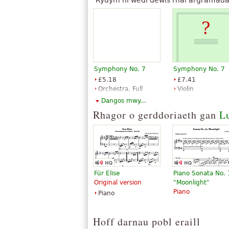
Symphony No. 7
Symphony No. 7
£5.18
£7.41
Orchestra, Full
Violin
orchestra
Baerenreiter
Dangos mwy...
Dover
Rhagor o gerddoriaeth gan
L
Publications
Für Elise
Piano Sonata No.
Original version
"Moonlight"
Piano
Piano
Hoff darnau pobl eraill