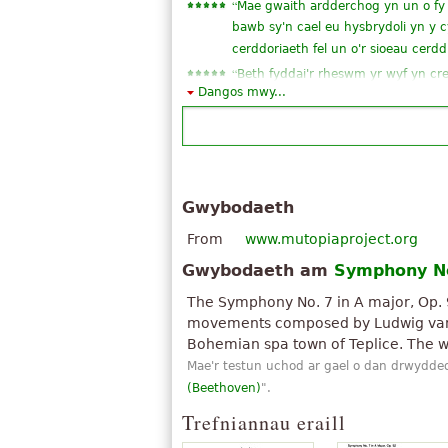
“
Mae gwaith ardderchog yn un o fy f
bawb sy'n cael eu hysbrydoli yn y
cerddoriaeth fel un o'r sioeau ce
“
Beth fyddai'r rheswm yr wyf yn c
Dangos mwy...
“
Beethoen gyfansoddwyd gwaith yn
“
”
Ni allaf lwytho i lawr sgoriau
“
awesome Rwyf wrth fy modd y ger
“
yn thema fawr Rwyf wrth fy modd
“
”
Neis iawn!
Gwybodaeth
“
”
Ardderchog
From
www.mutopiaproject.org
“
”
da
Gwybodaeth am
Symphony N
The Symphony No. 7 in A major, Op. 
movements composed by Ludwig van 
Bohemian spa town of Teplice. The wo
Mae'r testun uchod ar gael o dan drwydded
(Beethoven)
".
Trefniannau eraill