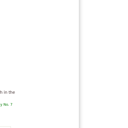
 in the
y No. 7