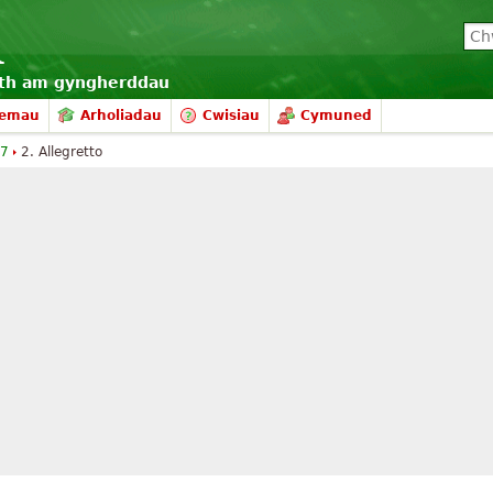
eth am gyngherddau
hemau
Arholiadau
Cwisiau
Cymuned
 7
2. Allegretto