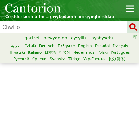
Cerddoriaeth brint a gwybodaeth am gyngherddau
gartref
·
newyddion
·
cysylltu
·
hysbysebu
العربية
Català
Deutsch
Ελληνικά
English
Español
Français
Hrvatski
Italiano
日本語
한국어
Nederlands
Polski
Português
Русский
Српски
Svenska
Türkçe
Українська
中文(简体)