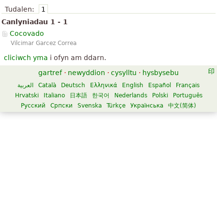
Tudalen:
1
Canlyniadau 1 - 1
Cocovado
Vilcimar Garcez Correa
cliciwch yma
i ofyn am ddarn.
gartref
·
newyddion
·
cysylltu
·
hysbysebu
العربية
Català
Deutsch
Ελληνικά
English
Español
Français
Hrvatski
Italiano
日本語
한국어
Nederlands
Polski
Português
Русский
Српски
Svenska
Türkçe
Українська
中文(简体)