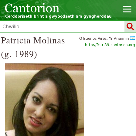
Cerddoriaeth brint a gwybodaeth am gyngherddau
Patricia Molinas
O Buenos Aires, Yr Ariannin
http://Patri89.cantorion.org
(g. 1989)