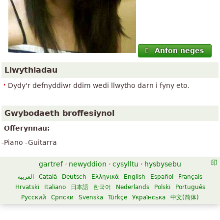
Anfon neges
Llwythiadau
Dydy'r defnyddiwr ddim wedi llwytho darn i fyny eto.
Gwybodaeth broffesiynol
Offerynnau:
-Piano -Guitarra
gartref
·
newyddion
·
cysylltu
·
hysbysebu
العربية
Català
Deutsch
Ελληνικά
English
Español
Français
Hrvatski
Italiano
日本語
한국어
Nederlands
Polski
Português
Русский
Српски
Svenska
Türkçe
Українська
中文(简体)