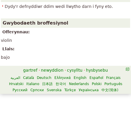
Dydy'r defnyddiwr ddim wedi llwytho darn i fyny eto.
Gwybodaeth broffesiynol
Offerynnau:
violin
Llais:
bajo
gartref
·
newyddion
·
cysylltu
·
hysbysebu
العربية
Català
Deutsch
Ελληνικά
English
Español
Français
Hrvatski
Italiano
日本語
한국어
Nederlands
Polski
Português
Русский
Српски
Svenska
Türkçe
Українська
中文(简体)