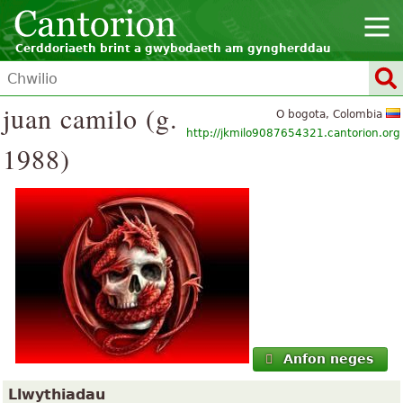
Cerddoriaeth brint a gwybodaeth am gyngherddau
juan camilo (g.
O bogota, Colombia
http://jkmilo9087654321.cantorion.org
1988)
Anfon neges
Llwythiadau