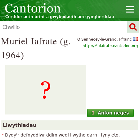
Cerddoriaeth brint a gwybodaeth am gyngherddau
Muriel Iafrate (g.
O Sennecey-le-Grand, Ffrainc
http://Muiafrate.cantorion.org
1964)
Anfon neges
Llwythiadau
Dydy'r defnyddiwr ddim wedi llwytho darn i fyny eto.