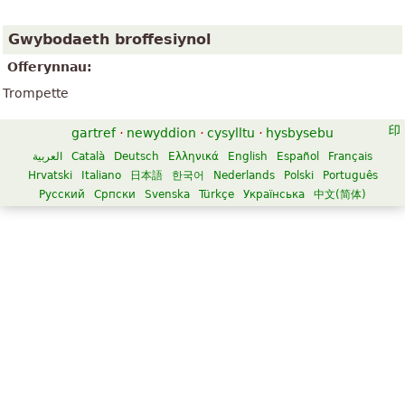
Gwybodaeth broffesiynol
Offerynnau:
Trompette
gartref
·
newyddion
·
cysylltu
·
hysbysebu
العربية
Català
Deutsch
Ελληνικά
English
Español
Français
Hrvatski
Italiano
日本語
한국어
Nederlands
Polski
Português
Русский
Српски
Svenska
Türkçe
Українська
中文(简体)