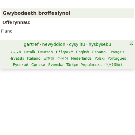
Gwybodaeth broffesiynol
Offerynnau:
Piano
gartref
·
newyddion
·
cysylltu
·
hysbysebu
العربية
Català
Deutsch
Ελληνικά
English
Español
Français
Hrvatski
Italiano
日本語
한국어
Nederlands
Polski
Português
Русский
Српски
Svenska
Türkçe
Українська
中文(简体)