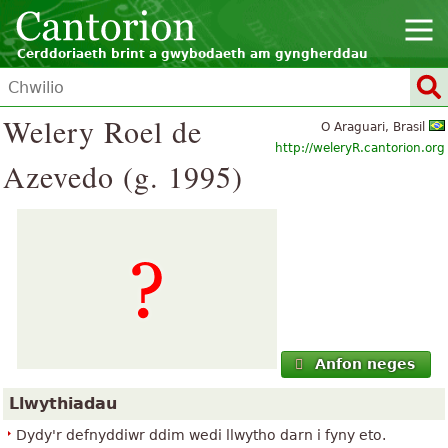
Cerddoriaeth brint a gwybodaeth am gyngherddau
Welery Roel de
O Araguari, Brasil
http://weleryR.cantorion.org
Azevedo (g. 1995)
Anfon neges
Llwythiadau
Dydy'r defnyddiwr ddim wedi llwytho darn i fyny eto.