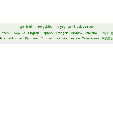
gartref
·
newyddion
·
cysylltu
·
hysbysebu
utsch
Ελληνικά
English
Español
Français
Hrvatski
Italiano
日本語
lski
Português
Русский
Српски
Svenska
Türkçe
Українська
中文(简