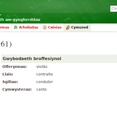
eth am gyngherddau
hemau
Arholiadau
Cwisiau
Cymuned
961)
Gwybodaeth broffesiynol
Offerynnau:
violão
Llais:
contralto
Sgiliau:
condutor
Cymwysterau:
canto