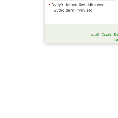
Dydy'r defnyddiwr ddim wedi
llwytho darn i fyny eto.
العربية
Català
De
Po