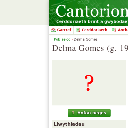
Cerddoriaeth brint a gwyboda
Gartref
Cerddoriaeth
Ant
Pob aelod
Delma Gomes
Delma Gomes (g. 1
Anfon neges
Llwythiadau