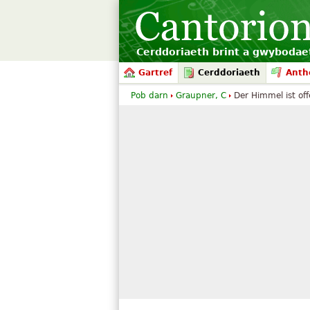
Cerddoriaeth brint a gwyboda
Gartref
Cerddoriaeth
Ant
Pob darn
Graupner, C
Der Himmel ist of