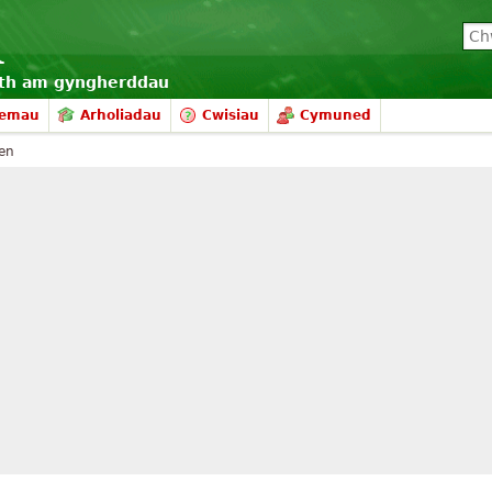
eth am gyngherddau
hemau
Arholiadau
Cwisiau
Cymuned
fen