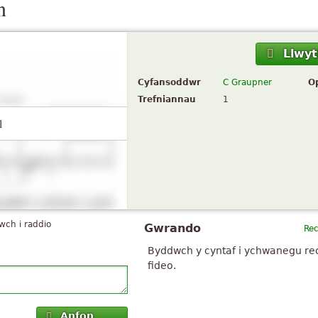
n
Llwyt
Cyfansoddwr
C Graupner
O
Trefniannau
1
l
iwch i raddio
Gwrando
Re
Byddwch y cyntaf i ychwanegu re
fideo.
Anfon