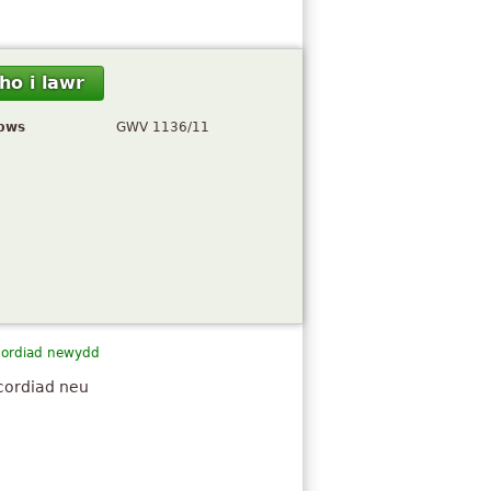
ho i lawr
pws
GWV 1136/11
cordiad newydd
cordiad neu