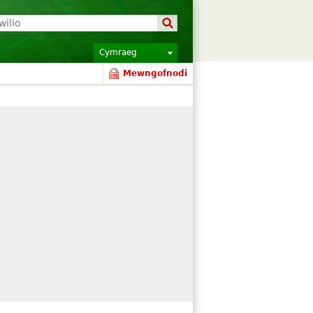
Cymraeg
Mewngofnodi