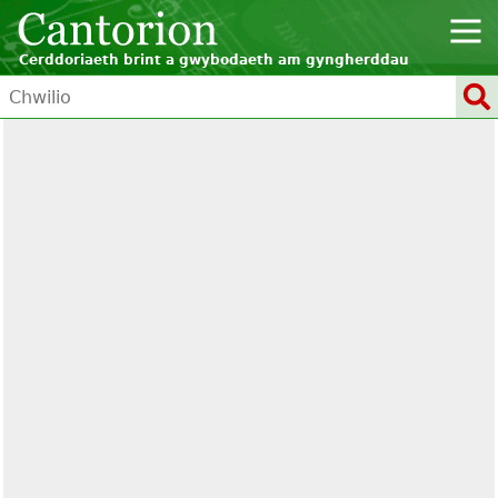
Cerddoriaeth brint a gwybodaeth am gyngherddau