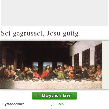
Sei gegrüsset, Jesu gütig
Llwytho i lawr
Cyfansoddwr
J S Bach