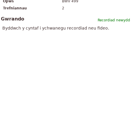
Opws
BWV 499
Trefniannau
2
Gwrando
Recordiad newydd
Byddwch y cyntaf i ychwanegu recordiad neu fideo.