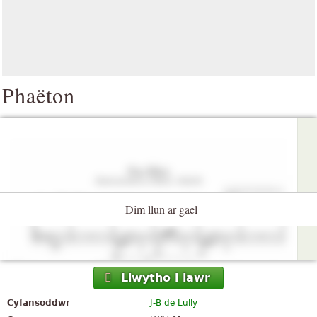
Phaëton
Dim llun ar gael
Llwytho i lawr
Cyfansoddwr
J-B de Lully