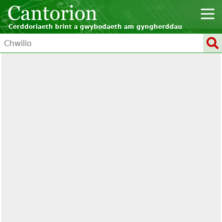
Cerddoriaeth brint a gwybodaeth am gyngherddau