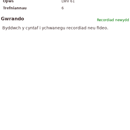
Opws
LWV 61
Trefniannau
6
Gwrando
Recordiad newydd
Byddwch y cyntaf i ychwanegu recordiad neu fideo.