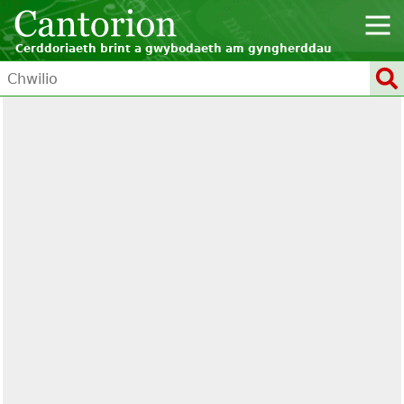
Cerddoriaeth brint a gwybodaeth am gyngherddau