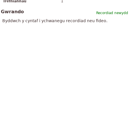
Trefniannau
1
Gwrando
Recordiad newydd
Byddwch y cyntaf i ychwanegu recordiad neu fideo.