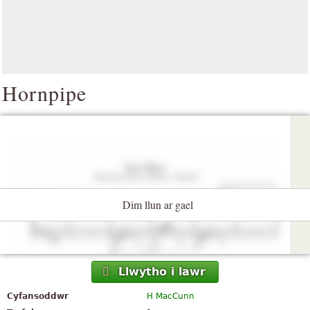
Hornpipe
Dim llun ar gael
Llwytho i lawr
Cyfansoddwr
H MacCunn